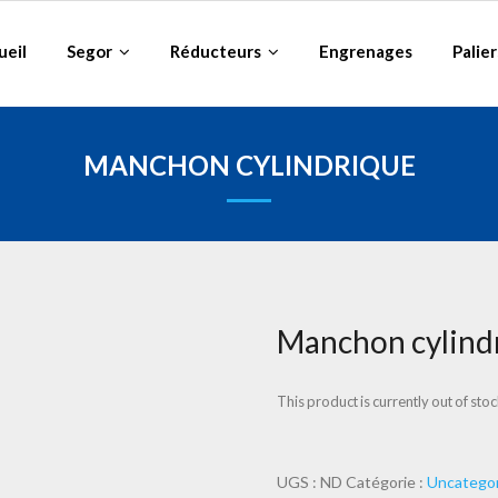
ueil
Segor
Réducteurs
Engrenages
Palier
MANCHON CYLINDRIQUE
Manchon cylind
This product is currently out of sto
UGS :
ND
Catégorie :
Uncategor