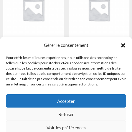
Gérer le consentement
Support plat en fonte
Palier à graisse à coussinets
fixes – type HPG
Pour offrir les meilleures expériences, nous utilisons des technologies
Lire la suite
telles que les cookies pour stocker et/ou accéder aux informations des
Lire la suite
appareils. Le fait de consentir à ces technologies nous permettra de traiter
des données telles que le comportement de navigation ou les ID uniques sur
ce site. Le fait de ne pas consentir ou de retirer son consentement peut avoir
un effet négatif sur certaines caractéristiques et fonctions.
Accepter
Refuser
© 2024 Engins Segor - Tous droits réservés |
Contact
|
Mentions légales
|
Plan du site
| Hébergement / Référencement :
Voir les préférences