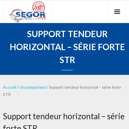
Accueil
SUPPORT TENDEUR
Segor
HORIZONTAL – SÉRIE FORTE
Réducteurs
STR
Engrenages
Paliers
Accueil
/
Uncategorized
/ Support tendeur horizontal – série forte
STR
Réparation
Autres produits
Support tendeur horizontal – série
Contact
forte STR