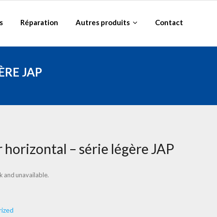
s
Réparation
Autres produits
Contact
ÈRE JAP
horizontal – série légère JAP
ck and unavailable.
ized