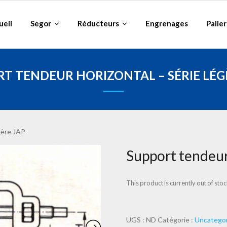
ueil
Segor
Réducteurs
Engrenages
Palier
T TENDEUR HORIZONTAL – SÉRIE LÉG
gère JAP
Support tendeur 
This product is currently out of sto
UGS :
ND
Catégorie :
Uncategor